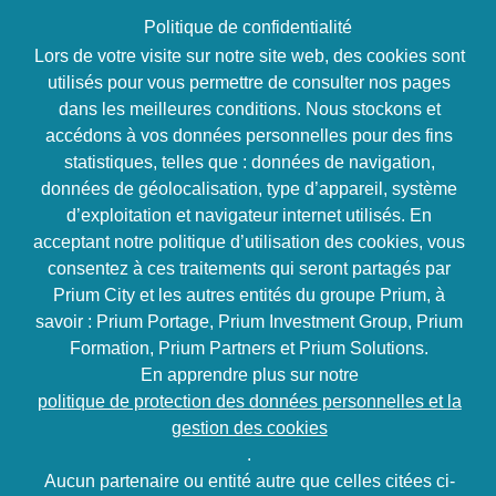
Politique de confidentialité
Lors de votre visite sur notre site web, des cookies sont
utilisés pour vous permettre de consulter nos pages
dans les meilleures conditions. Nous stockons et
01 84 77 18 61
accédons à vos données personnelles pour des fins
statistiques, telles que : données de navigation,
données de géolocalisation, type d’appareil, système
d’exploitation et navigateur internet utilisés. En
acceptant notre politique d’utilisation des cookies, vous
consentez à ces traitements qui seront partagés par
Prium City et les autres entités du groupe Prium, à
Accueil
>
Agence immobilière ou réseau immobilier: l’avis de
savoir : Prium Portage, Prium Investment Group, Prium
Guillaume Gatelier, fondateur d’Alter Immo France
Formation, Prium Partners et Prium Solutions.
En apprendre plus sur notre
politique de protection des données personnelles et la
Agence immobilière ou
gestion des cookies
réseau immobilier: l’avis
.
Aucun partenaire ou entité autre que celles citées ci-