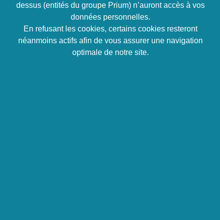
de Guillaume Gatelier,
dessus (entités du groupe Prium) n’auront accès à vos
fondateur d’Alter Immo
données personnelles.
En refusant les cookies, certains cookies resteront
France
néanmoins actifs afin de vous assurer une navigation
optimale de notre site.
5
/ 5 (
3
Votes )
Vues :
7 452
5 janvier 2022